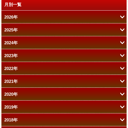
月別一覧
2026年
2025年
7月 (1)
2024年
12月 (2)
6月 (3)
2023年
11月 (2)
11月 (1)
4月 (2)
2022年
12月 (1)
9月 (2)
10月 (1)
3月 (1)
2021年
12月 (2)
11月 (1)
7月 (1)
9月 (1)
2月 (1)
2020年
11月 (1)
11月 (1)
10月 (1)
6月 (2)
8月 (1)
2019年
12月 (1)
10月 (2)
10月 (1)
9月 (1)
5月 (1)
7月 (1)
2018年
12月 (2)
11月 (2)
9月 (1)
9月 (1)
8月 (1)
3月 (2)
6月 (1)