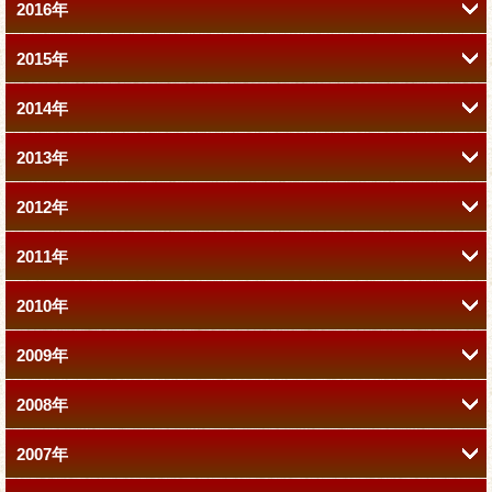
2016年
12月 (1)
11月 (1)
10月 (1)
9月 (1)
7月 (1)
7月 (1)
6月 (1)
1月 (1)
4月 (1)
2015年
12月 (2)
11月 (2)
9月 (2)
8月 (2)
8月 (1)
6月 (1)
6月 (1)
5月 (1)
3月 (1)
2014年
12月 (2)
10月 (1)
9月 (1)
7月 (2)
6月 (2)
7月 (1)
5月 (1)
4月 (2)
4月 (1)
2月 (1)
2013年
12月 (2)
10月 (2)
9月 (2)
8月 (2)
6月 (1)
4月 (1)
5月 (2)
4月 (1)
2月 (1)
3月 (1)
1月 (1)
2012年
12月 (1)
11月 (1)
9月 (1)
7月 (2)
7月 (1)
5月 (1)
3月 (2)
4月 (2)
2月 (1)
1月 (2)
2月 (3)
2011年
12月 (1)
11月 (2)
9月 (2)
7月 (1)
5月 (2)
6月 (1)
4月 (1)
1月 (1)
3月 (1)
1月 (1)
2010年
12月 (2)
11月 (2)
9月 (2)
8月 (1)
6月 (1)
4月 (1)
4月 (2)
2月 (2)
2月 (1)
2009年
12月 (2)
11月 (1)
10月 (1)
7月 (1)
7月 (1)
5月 (1)
2月 (1)
3月 (1)
2008年
12月 (3)
10月 (2)
10月 (1)
8月 (2)
6月 (2)
6月 (1)
4月 (2)
1月 (2)
2月 (1)
2007年
12月 (3)
10月 (1)
9月 (1)
9月 (1)
6月 (2)
5月 (1)
5月 (1)
2月 (1)