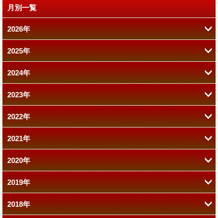
月別一覧
2026年
2025年
7月 (1)
2024年
12月 (2)
6月 (3)
2023年
11月 (2)
11月 (1)
4月 (2)
2022年
12月 (1)
9月 (2)
10月 (1)
3月 (1)
2021年
12月 (2)
11月 (1)
7月 (1)
9月 (1)
2月 (1)
2020年
11月 (1)
11月 (1)
10月 (1)
6月 (2)
8月 (1)
2019年
12月 (1)
10月 (2)
10月 (1)
9月 (1)
5月 (1)
7月 (1)
2018年
12月 (2)
11月 (2)
9月 (1)
9月 (1)
8月 (1)
3月 (2)
6月 (1)