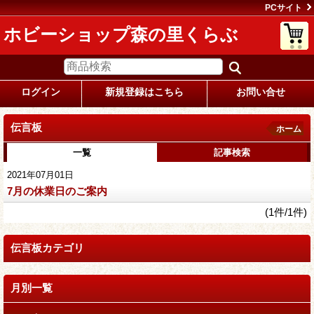
PCサイト
ホビーショップ森の里くらぶ
ログイン
新規登録はこちら
お問い合せ
伝言板
ホーム
一覧
記事検索
2021年07月01日
7月の休業日のご案内
(1件/1件)
伝言板カテゴリ
月別一覧