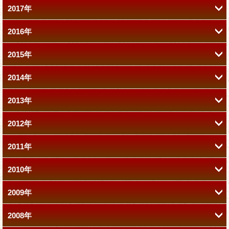
2017年
12月 (2)
11月 (1)
10月 (1)
8月 (1)
8月 (1)
7月 (1)
2月 (1)
5月 (1)
2016年
12月 (1)
11月 (1)
10月 (1)
9月 (1)
7月 (1)
7月 (1)
6月 (1)
1月 (1)
4月 (1)
2015年
12月 (2)
11月 (2)
9月 (2)
8月 (2)
8月 (1)
6月 (1)
6月 (1)
5月 (1)
3月 (1)
2014年
12月 (2)
10月 (1)
9月 (1)
7月 (2)
6月 (2)
7月 (1)
5月 (1)
4月 (2)
4月 (1)
2月 (1)
2013年
12月 (2)
10月 (2)
9月 (2)
8月 (2)
6月 (1)
4月 (1)
5月 (2)
4月 (1)
2月 (1)
3月 (1)
1月 (1)
2012年
12月 (1)
11月 (1)
9月 (1)
7月 (2)
7月 (1)
5月 (1)
3月 (2)
4月 (2)
2月 (1)
1月 (2)
2月 (3)
2011年
12月 (1)
11月 (2)
9月 (2)
7月 (1)
5月 (2)
6月 (1)
4月 (1)
1月 (1)
3月 (1)
1月 (1)
2010年
12月 (2)
11月 (2)
9月 (2)
8月 (1)
6月 (1)
4月 (1)
4月 (2)
2月 (2)
2月 (1)
2009年
12月 (2)
11月 (1)
10月 (1)
7月 (1)
7月 (1)
5月 (1)
2月 (1)
3月 (1)
2008年
12月 (3)
10月 (2)
10月 (1)
8月 (2)
6月 (2)
6月 (1)
4月 (2)
1月 (2)
2月 (1)