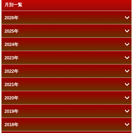
月別一覧
2026年
2025年
7月 (1)
2024年
12月 (2)
6月 (3)
2023年
11月 (2)
11月 (1)
4月 (2)
2022年
12月 (1)
9月 (2)
10月 (1)
3月 (1)
2021年
12月 (2)
11月 (1)
7月 (1)
9月 (1)
2月 (1)
2020年
11月 (1)
11月 (1)
10月 (1)
6月 (2)
8月 (1)
2019年
12月 (1)
10月 (2)
10月 (1)
9月 (1)
5月 (1)
7月 (1)
2018年
12月 (2)
11月 (2)
9月 (1)
9月 (1)
8月 (1)
3月 (2)
6月 (1)