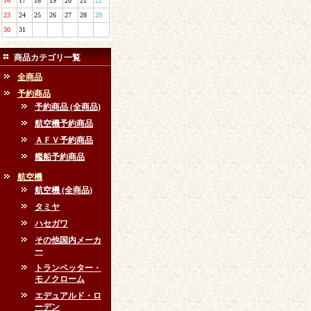
16
17
18
19
20
21
22
23
24
25
26
27
28
29
30
31
商品カテゴリ一覧
全商品
予約商品
予約商品 (全商品)
航空機予約商品
ＡＦＶ予約商品
艦船予約商品
航空機
航空機 (全商品)
タミヤ
ハセガワ
その他国内メーカ
ー
トランペッター・
モノクローム
エデュアルド・ロ
ーデン