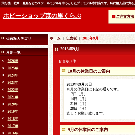
飛行機・戦車・艦船などのスケールモデルを中心としたプラモデル専門店です。特に輸入品に力を
ホビーショップ森の里くらぶ
ご注文方法
ホーム
｜
伝言板
｜
2013年9月
伝言板カテゴリ
2013年9月
月別一覧
2026年
伝言板:
2
件
2025年
10月の休業日のご案内
2024年
2023年
2013年09月30日
10月の休業日は下記の通りです。
2022年
7日（月）
2021年
14日（月）
21日（月）
2020年
28日（月）
2019年
宜しくお願い致します。
2018年
2017年
9月の休業日のご案内
2016年