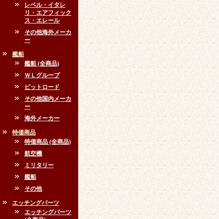
レベル・イタレ
リ・エアフィック
ス・エレール
その他海外メーカ
ー
艦船
艦船 (全商品)
ＷＬグループ
ピットロード
その他国内メーカ
ー
海外メーカー
特価商品
特価商品 (全商品)
航空機
ミリタリー
艦船
その他
エッチングパーツ
エッチングパーツ