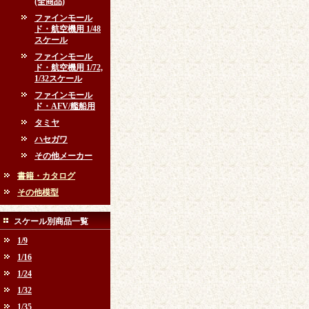
(全商品)
ファインモール
ド・航空機用 1/48
スケール
ファインモール
ド・航空機用 1/72,
1/32スケール
ファインモール
ド・AFV/艦船用
タミヤ
ハセガワ
その他メーカー
書籍・カタログ
その他模型
スケール別商品一覧
1/9
1/16
1/24
1/32
1/35