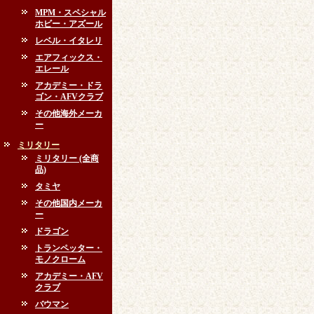
MPM・スペシャル
ホビー・アズール
レベル・イタレリ
エアフィックス・
エレール
アカデミー・ドラ
ゴン・AFVクラブ
その他海外メーカ
ー
ミリタリー
ミリタリー (全商
品)
タミヤ
その他国内メーカ
ー
ドラゴン
トランペッター・
モノクローム
アカデミー・AFV
クラブ
バウマン