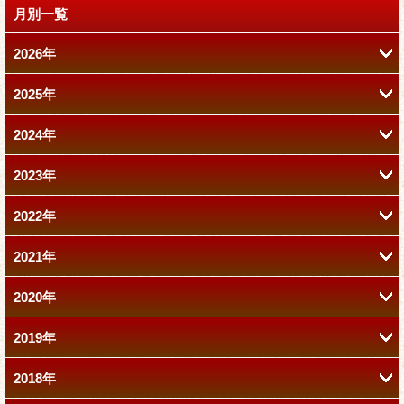
月別一覧
2026年
2025年
7月 (1)
2024年
12月 (2)
6月 (3)
2023年
11月 (2)
11月 (1)
4月 (2)
2022年
12月 (1)
9月 (2)
10月 (1)
3月 (1)
2021年
12月 (2)
11月 (1)
7月 (1)
9月 (1)
2月 (1)
2020年
11月 (1)
11月 (1)
10月 (1)
6月 (2)
8月 (1)
2019年
12月 (1)
10月 (2)
10月 (1)
9月 (1)
5月 (1)
7月 (1)
2018年
12月 (2)
11月 (2)
9月 (1)
9月 (1)
8月 (1)
3月 (2)
6月 (1)