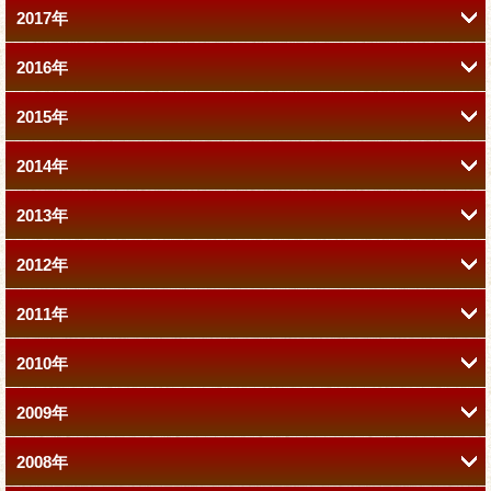
2017年
12月 (2)
11月 (1)
10月 (1)
8月 (1)
8月 (1)
7月 (1)
2月 (1)
5月 (1)
2016年
12月 (1)
11月 (1)
10月 (1)
9月 (1)
7月 (1)
7月 (1)
6月 (1)
1月 (1)
4月 (1)
2015年
12月 (2)
11月 (2)
9月 (2)
8月 (2)
8月 (1)
6月 (1)
6月 (1)
5月 (1)
3月 (1)
2014年
12月 (2)
10月 (1)
9月 (1)
7月 (2)
6月 (2)
7月 (1)
5月 (1)
4月 (2)
4月 (1)
2月 (1)
2013年
12月 (2)
10月 (2)
9月 (2)
8月 (2)
6月 (1)
4月 (1)
5月 (2)
4月 (1)
2月 (1)
3月 (1)
1月 (1)
2012年
12月 (1)
11月 (1)
9月 (1)
7月 (2)
7月 (1)
5月 (1)
3月 (2)
4月 (2)
2月 (1)
1月 (2)
2月 (3)
2011年
12月 (1)
11月 (2)
9月 (2)
7月 (1)
5月 (2)
6月 (1)
4月 (1)
1月 (1)
3月 (1)
1月 (1)
2010年
12月 (2)
11月 (2)
9月 (2)
8月 (1)
6月 (1)
4月 (1)
4月 (2)
2月 (2)
2月 (1)
2009年
12月 (2)
11月 (1)
10月 (1)
7月 (1)
7月 (1)
5月 (1)
2月 (1)
3月 (1)
2008年
12月 (3)
10月 (2)
10月 (1)
8月 (2)
6月 (2)
6月 (1)
4月 (2)
1月 (2)
2月 (1)