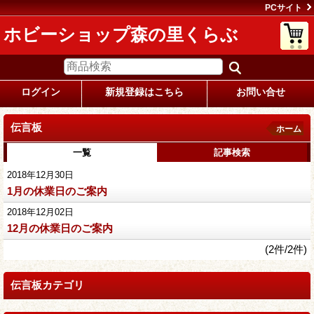
PCサイト
ホビーショップ森の里くらぶ
ログイン
新規登録はこちら
お問い合せ
伝言板
ホーム
一覧
記事検索
2018年12月30日
1月の休業日のご案内
2018年12月02日
12月の休業日のご案内
(2件/2件)
伝言板カテゴリ