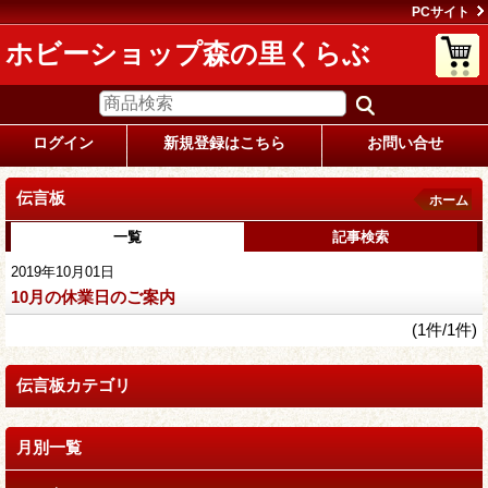
PCサイト
ホビーショップ森の里くらぶ
ログイン
新規登録はこちら
お問い合せ
伝言板
ホーム
一覧
記事検索
2019年10月01日
10月の休業日のご案内
(1件/1件)
伝言板カテゴリ
月別一覧