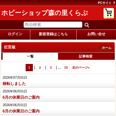
PCサイト
ホビーショップ森の里くらぶ
ログイン
新規登録はこちら
お問い合せ
伝言板
ホーム
一覧
記事検索
|
|
|
...
1
2
3
15
次のページ
»
2026年07月01日
移転しました
2026年06月01日
6月の休業日のご案内
2026年06月01日
6月の休業日のご案内