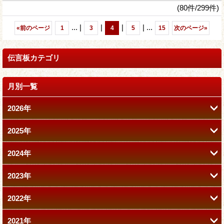
(80件/299件)
...
|
|
|
|
...
«
前のページ
1
3
4
5
15
次のページ
»
伝言板カテゴリ
月別一覧
2026年
2025年
7月 (1)
2024年
12月 (2)
6月 (3)
2023年
11月 (2)
11月 (1)
4月 (2)
2022年
12月 (1)
9月 (2)
10月 (1)
3月 (1)
2021年
12月 (2)
11月 (1)
7月 (1)
9月 (1)
2月 (1)