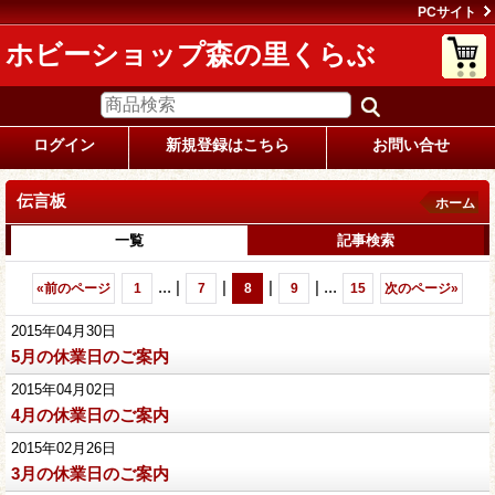
PCサイト
ホビーショップ森の里くらぶ
ログイン
新規登録はこちら
お問い合せ
伝言板
ホーム
一覧
記事検索
...
|
|
|
|
...
«
前のページ
1
7
8
9
15
次のページ
»
2015年04月30日
5月の休業日のご案内
2015年04月02日
4月の休業日のご案内
2015年02月26日
3月の休業日のご案内